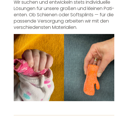
Wir suchen und entwi­ckeln stets indi­vi­du­elle
Lösungen für unsere großen und kleinen Pati­
enten. Ob Schienen oder Soft­splints — für die
passende Versor­gung arbeiten wir mit den
verschie­densten Materialien.
B
e
i