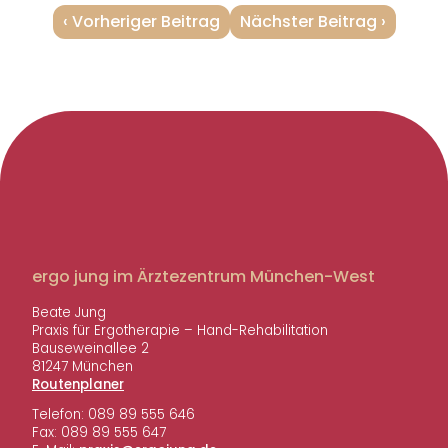
t
V
N
Vorheriger Beitrag
Nächster Beitrag
r
o
ä
a
r
c
g
h
h
e
s
s
r
t
n
i
e
a
g
r
v
e
B
r
e
i
B
i
g
e
t
ergo jung im Ärztezentrum München-West
a
i
r
t
t
a
Beate Jung
r
g
Praxis für Ergotherapie – Hand-Rehabilitation
i
a
:
Bauseweinallee 2
o
81247 München
g
Routenplaner
n
:
Telefon: 089 89 555 646
Fax: 089 89 555 647