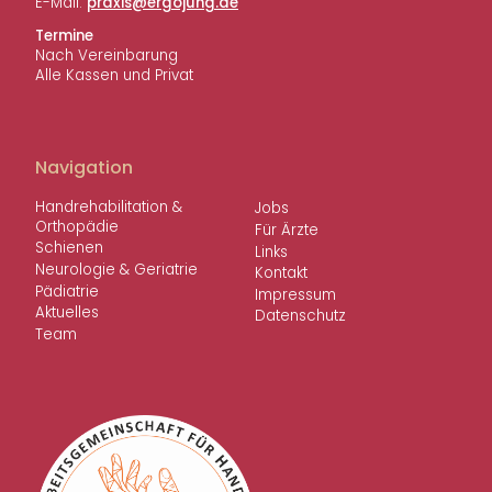
E-Mail:
ed.gnujogre@sixarp
Termine
Nach Vereinbarung
Alle Kassen und Privat
Navigation
Handreha­bi­li­ta­tion &
Jobs
Orthopädie
Für Ärzte
Schienen
Links
Neuro­logie & Geriatrie
Kontakt
Pädia­trie
Impressum
Aktu­elles
Daten­schutz
Team