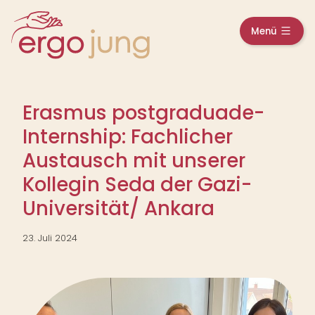
Z
u
a
Menü
m
u
f
I
g
n
e
k
h
l
a
a
Erasmus postgraduade-
p
l
p
t
Internship: Fachlicher
t
s
Austausch mit unserer
p
r
Kollegin Seda der Gazi-
i
Universität/ Ankara
n
g
e
23. Juli 2024
n