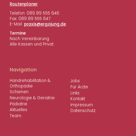
o
Routenplaner
g
n
:
Telefon: 089 89 555 646
Fax: 089 89 555 647
E-Mail:
ed.gnujogre@sixarp
Termine
Nach Vereinbarung
Alle Kassen und Privat
Navigation
Handreha­bi­li­ta­tion &
Jobs
Orthopädie
Für Ärzte
Schienen
Links
Neuro­logie & Geriatrie
Kontakt
Pädia­trie
Impressum
Aktu­elles
Daten­schutz
Team