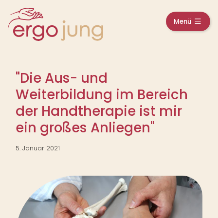
Z
u
a
Menü
m
u
f
I
g
n
e
k
h
l
a
a
"Die Aus- und
p
l
p
t
Weiterbildung im Bereich
t
s
der Handtherapie ist mir
p
r
ein großes Anliegen"
i
n
5. Januar 2021
g
e
n