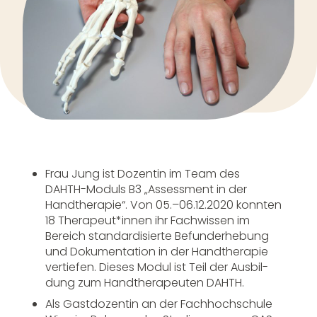
Frau Jung ist Dozentin im Team des
DAHTH-Moduls B3 „Assess­ment in der
Hand­the­rapie“. Von 05.–06.12.2020 konnten
18 Therapeut*innen ihr Fach­wissen im
Bereich stan­dar­di­sierte Befund­er­he­bung
und Doku­men­ta­tion in der Hand­the­rapie
vertiefen. Dieses Modul ist Teil der Ausbil­
dung zum Hand­the­ra­peuten DAHTH.
Als Gast­do­zentin an der Fach­hoch­schule