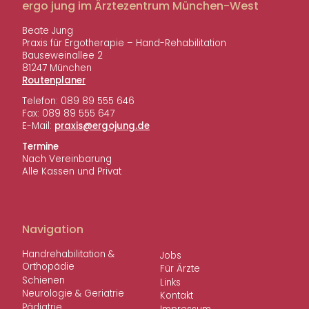
g
ergo jung im Ärztezentrum München-West
e
t
a
i
r
Beate Jung
t
t
a
Praxis für Ergotherapie – Hand-Rehabilitation
r
g
i
Bauseweinallee 2
a
:
81247 München
o
Routenplaner
g
n
:
Telefon: 089 89 555 646
Fax: 089 89 555 647
E-Mail:
ed.gnujogre@sixarp
Termine
Nach Vereinbarung
Alle Kassen und Privat
Navigation
Handreha­bi­li­ta­tion &
Jobs
Orthopädie
Für Ärzte
Schienen
Links
Neuro­logie & Geriatrie
Kontakt
Pädia­trie